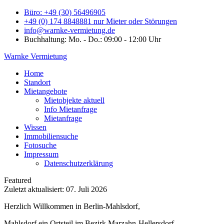
Büro: +49 (30) 56496905
+49 (0) 174 8848881 nur Mieter oder Störungen
info@warnke-vermietung.de
Buchhaltung: Mo. - Do.: 09:00 - 12:00 Uhr
Warnke Vermietung
Home
Standort
Mietangebote
Mietobjekte aktuell
Info Mietanfrage
Mietanfrage
Wissen
Immobiliensuche
Fotosuche
Impressum
Datenschutzerklärung
Featured
Zuletzt aktualisiert: 07. Juli 2026
Herzlich Willkommen in Berlin-Mahlsdorf,
Mahlsdorf ein Ortsteil im Bezirk Marzahn-Hellersdorf,